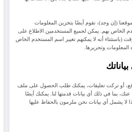
قعنا (إن وجد)، نقوم أيضًا بتخزين المعلومات
م الخاص بهم. يمكن لجميع المستخدمين الاطلاع على
ت (باستثناء أنه لا يمكنهم تغيير اسم المستخدم الخاص
 المعلومات وتحريرها.
ياناتك
مهرجان
دليلك
وزارة
الفُروسية
الشامل
العمل
قع، أو تركت تعليقات، يمكنك طلب الحصول على ملف
جعلان بني
لمنح وزارة
تعلن عن
نك، بما في ذلك أي بيانات قدمتها لنا. يمكنك أيضًا
لا يشمل أي بيانات نحن ملزمون بالحفاظ عليها
بو علي
التعليم
89 فرصة
جنوب
العالي
عمل
الشرقية
العمانية
جديدة