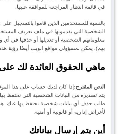
في قائمة انتظار المراجعة للموافقة عليها.
بالنسبة للمستخدمين الذين قاموا بالتسجيل على مو
الشخصية التي يقدمونها في ملف تعريف المستخد
معلوماتهم الشخصية أو تعديلها أو حذفها في أي وق
بهم). يمكن لمسؤولي مواقع الويب أيضًا رؤية هذه
ماهي الحقوق العائدة لك على ب
دليلك
وزارة
فيديو
الشامل
العمل
شجع
النص المقترح:
إذا كان لديك حساب على هذا المو
لمنح وزارة
تعلن عن
فريقك
يتم تصديره من البيانات الشخصية التي نحتفظ بها ع
طلب حذف أي بيانات شخصية نحتفظ بها عنك. هذا 
التعليم
89 فرصة
لعام 2026
لأغراض إدارية أو قانونية أو أمنية.
العالي
عمل
ولاية صور
أين يتم إرسال بياناتك
العمانية
جديدة
بتنظيم