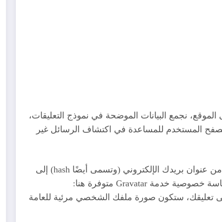
 الموقع، نجمع البيانات الموضحة في نموذج التعليقات،
ة وكلاء متصفح المستخدم للمساعدة في اكتشاف الرسائل غير
قد يتم توفير سلسلة مجهولة المصدر تم إنشاؤها من عنوان بريدك الإلكتروني (وتسمى أيضًا hash) إلى
خدمة Gravatar لمعرفة ما إذا كنت تستخدمها. سياسة خصوصية خدمة Gravatar متوفرة هنا:
https:/. بعد الموافقة على تعليقك، ستكون صورة ملفك الشخصي مرئية للعامة