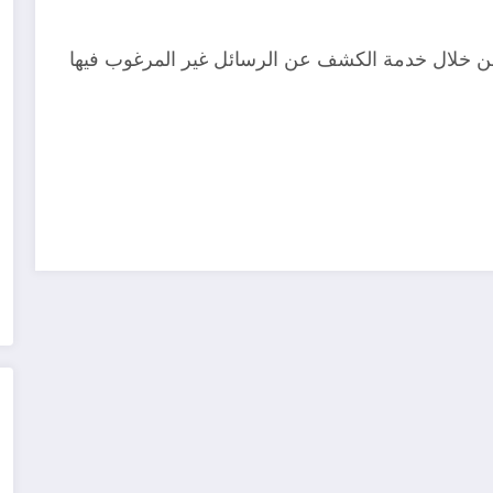
في مصر
لخرّيجي
من خلال خدمة الكشف عن الرسائل غير المرغوب فيها
2026/202
الطاقة
7
بالتعاون
مجلس
وزارة
الكلية
مع PDO
أولياء أمور
العمل
المهنية
الطلبة
تعلن عن
بصور عن
بولاية صور
توفر 1222
توفر شاغر
يناقش
وظيفية
تدريسي
استعدادا
شاغرة
2026
ت
لعام 2026