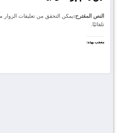
في مصر
لخرّيجي
نادي صور
النص المقترح:
يمكن التحقق من تعليقات الزوار 
2026/202
الطاقة
الرياضي
تلقائيًا.
7
بالتعاون
معجب بهذه:
وزارة
الكلية
جنوب
مع PDO
العمل
المهنية
الشرقية
تعلن عن
بصور عن
توقّع
توفر 1222
توفر شاغر
اتفاقيتين
وظيفية
تدريسي
للطوارئ
شاغرة
2026
وتأهيل
لعام 2026
الطرق