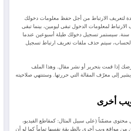
ديدة لتعريف الارتباط من أجل حفظ معلومات دخولك
ارتباط لمعلومات الدخول تبقى ليومين، بينما تبقى
 سنة. سيستمر تسجيل دخولك طيلة أسبوعين عندما
الحساب، سيتم حذف ملفات تعريف ارتباط تسجيل
ك إذا قمت بتحرير أو نشر مقال. وهذا الملف
شير إلى معرّف المقالة التي حررتها. وستنتهي صلاحيته
ويب أخرى
محتوى مضمّناً (على سبيل المثال: كمقاطع الفيديو،
ن من مواقع ويب أخرى بالطريقة نفسها تماماً كما لو أن