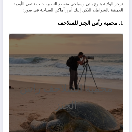
​تزخر الولاية بتنوع بيئي وسياحي منقطع النظير، حيث تلتقي الأودية
العميقة بالشواطئ البكر. إليك أبرز
أماكن السياحة في صور
:
​1. محمية رأس الجنز للسلاحف
محمية السلاحف راس
الجنز