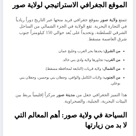
​الموقع الجغرافي الاستراتيجي لولاية صور
​تتمتع
ولاية صور
بموقع جغرافي فريد منحها عبر التاريخ دوراً ريادياً
في التجارة البحرية. تقع الولاية في الجزء الشمالي من الساحل
الشرقي للسلطنة، وتحديداً على بُعد حوالي 150 كيلومتراً جنوب
شرق العاصمة مسقط.
من الشرق:
يحدها بحر العرب وخليج عمان.
من الغرب:
تجاورها ولاية وادي بني خالد.
من الشمال:
ولاية قريات (التابعة لمحافظة مسقط).
من الجنوب:
ولايات الكامل والوافي، وجعلان بني بوحسن، وجعلان بني
بوعلي.
​هذا التميز الجغرافي جعل من
مدينة صور
مركزاً إقليمياً يربط بين
البيئات البحرية، الجبلية، والصحراوية.
​السياحة في ولاية صور: أهم المعالم التي
لا بد من زيارتها