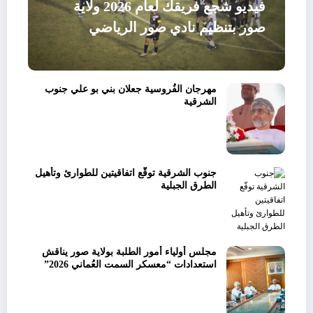
فيديو شجع فريقك لعام 2026 ولاية
صور بتنظيم نادي صور الرياضي
مهرجان الفُروسية جعلان بني بو علي جنوب
الشرقية
جنوب الشرقية توقّع اتفاقيتين للطوارئ وتأهيل
الطرق الجبلية
مجلس أولياء أمور الطلبة بولاية صور يناقش
استعدادات “معسكر السمت العُماني 2026”