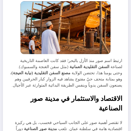
​ارتبط اسم صور منذ الأزل بالبحر؛ فقد كانت العاصمة التاريخية
لصناعة
السفن التقليدية العمانية
(مثل سفن الغنجة والسمبوك).
وحتى يومنا هذا، تحتضن الولاية
مصنع السفن التقليدية (نيابة العيجة)
،
وهو بمثابة متحف حيّ مفتوح يشاهد فيه الزوار كبار الحرفيين وهم
يصنعون السفن يدوياً وبنفس الطريقة البدائية المتوارثة عبر الأجيال.
​الاقتصاد والاستثمار في مدينة صور
الصناعية
​لا تقتصر أهمية صور على الجانب السياحي فحسب، بل هي ركيزة
اقتصادية هامة في سلطنة عمان. تلعب
مدينة صور الصناعية
دوراً