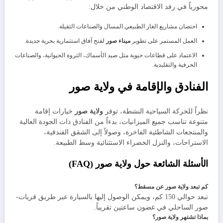
محورياً في رفد الاقتصاد الوطني من خلال:
​احتضان مشاريع الغاز الطبيعي المسال والصناعات الثقيلة.
​العمل المستمر على تطوير
ميناء صور
لفتح آفاق استثمارية بحرية جديدة.
​الاعتماد على قطاعات حيوية مثل صيد الأسماك، الثروة الحيوانية، والصناعات
الحرفية والتقليدية.
​الفنادق والإقامة في ولاية صور
​نظراً للحركة السياحية النشطة، توفر
ولاية صور
خيارات إقامة
متنوعة تناسب جميع الميزانيات، بدءاً من الفنادق ذات الجودة العالية
والمنتجعات الشاطئية الفاخرة، وصولاً إلى الشقق الفندقية،
الاستراحات، والنزل الخضراء الاستثنائية وسط الطبيعة.
الأسئلة الشائعة حول ولاية صور (FAQ)
كم تبعد ولاية صور عن مسقط؟
تبعد حوالي 150 كم، ويمكن الوصول إليها بالسيارة عبر طريق قريات-
صور الساحلي في غضون ساعتين تقريباً.
بماذا تشتهر ولاية صور؟