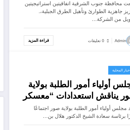
عت محافظة جنوب الشرقية اتفاقيتين استراتيجيتين
لخرّيجي
نادي صور
زيز جاهزية الطوارئ وتأهيل الطرق الجبلية،.
ويل من الشركة…
الطاقة
الرياضي
بالتعاون
قراءة المزيد
Admin
0 تعليقات
الكلية
جنوب
مجلس
مع PDO
المهنية
الشرقية
أولياء أمور
بصور عن
توقّع
الطلبة
اخبار المحلية
توفر شاغر
اتفاقيتين
بولاية صور
لس أولياء أمور الطلبة بولاية
ر يناقش استعدادات “معسكر
تدريسي
للطوارئ
يناقش
مت العُماني 2026”
2026
وتأهيل
استعدادا
 مجلس أولياء أمور الطلبة بولاية صور اجتماعًا
زًا برئاسة سعادة الشيخ الدكتور هلال بن…
الطرق
ت