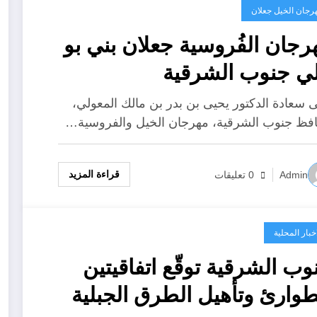
رجان الخيل جعلان
رجان الفُروسية جعلان بني بو
ي جنوب الشرقية
 سعادة الدكتور يحيى بن بدر بن مالك المعولي،
فظ جنوب الشرقية، مهرجان الخيل والفروسية…
وزارة
فيديو
مهرجان
قراءة المزيد
Admin
0 تعليقات
العمل
شجع
الفُروسية
تعلن عن
فريقك
جعلان بني
اخبار المحلية
89 فرصة
لعام 2026
بو علي
وب الشرقية توقّع اتفاقيتين
عمل
ولاية صور
جنوب
طوارئ وتأهيل الطرق الجبلية
جديدة
بتنظيم
الشرقية