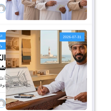
ال
2026-07-31
ول
شا
أعلن
توف