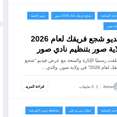
اخبار المحلية
شجع فريقك لعام 2026 صور
صور العفية
اية صور
فيديو شجع فريقك لعام 2026
اية صور بتنظيم نادي صور
رياضي
لقت رسميًا الإثارة والمتعة مع عرض فيديو "شجع
 2026" في ولاية صور، والذي…
قراءة المزيد
Admin
0 تعليقات
اخبار المحلية
جعلان بني بو علي
محافظة جنوب الشرقية