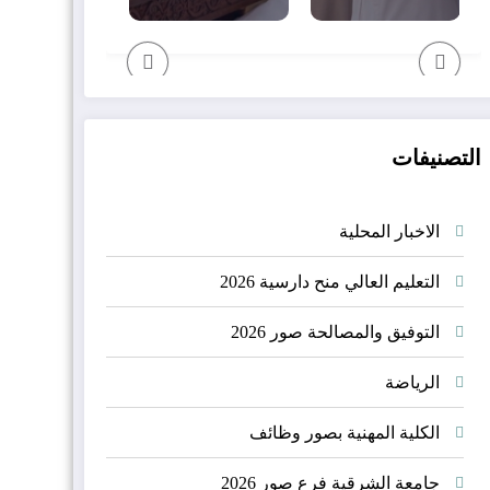
تعلن عن
بصور عن
توقّع
توفر 1222
توفر شاغر
اتفاقيتين
وظيفية
تدريسي
للطوارئ
التصنيفات
شاغرة
2026
وتأهيل
لعام 2026
الطرق
الاخبار المحلية
الجبلية
التعليم العالي منح دارسية 2026
التوفيق والمصالحة صور 2026
الرياضة
الكلية المهنية بصور وظائف
جامعة الشرقية فرع صور 2026