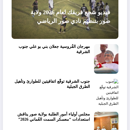
فيديو شجع فريقك لعام 2026 ولاية
صور بتنظيم نادي صور الرياضي
مهرجان الفُروسية جعلان بني بو علي جنوب
الشرقية
جنوب الشرقية توقّع اتفاقيتين للطوارئ وتأهيل
الطرق الجبلية
مجلس أولياء أمور الطلبة بولاية صور يناقش
استعدادات “معسكر السمت العُماني 2026”