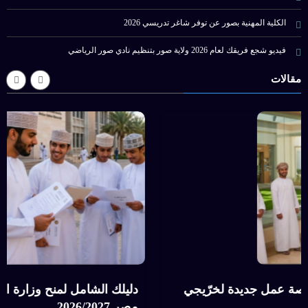
الكلية المهنية بصور عن توفر شاغر تدريسي 2026
فيديو شجع فريقك لعام 2026 ولاية صور بتنظيم نادي صور الرياضي
مقالات
وزارة العمل تعلن عن 89 فرصة عمل جديدة لخرّيجي
دليل
ة بالتعاون مع PDO
مصر /2027