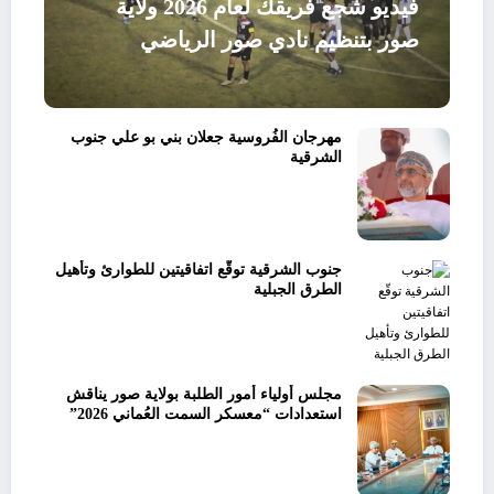
فيديو شجع فريقك لعام 2026 ولاية
صور بتنظيم نادي صور الرياضي
مهرجان الفُروسية جعلان بني بو علي جنوب
الشرقية
جنوب الشرقية توقّع اتفاقيتين للطوارئ وتأهيل
الطرق الجبلية
مجلس أولياء أمور الطلبة بولاية صور يناقش
استعدادات “معسكر السمت العُماني 2026”