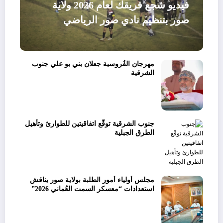
فيديو شجع فريقك لعام 2026 ولاية
صور بتنظيم نادي صور الرياضي
مهرجان الفُروسية جعلان بني بو علي جنوب
الشرقية
جنوب الشرقية توقّع اتفاقيتين للطوارئ وتأهيل
الطرق الجبلية
مجلس أولياء أمور الطلبة بولاية صور يناقش
استعدادات “معسكر السمت العُماني 2026”