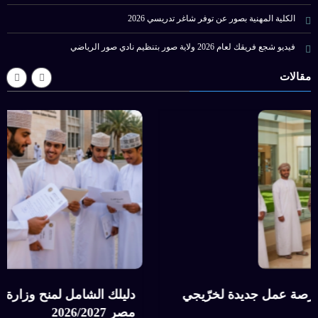
الكلية المهنية بصور عن توفر شاغر تدريسي 2026
فيديو شجع فريقك لعام 2026 ولاية صور بتنظيم نادي صور الرياضي
مقالات
وزارة العمل تعلن عن 89 فرصة عمل جديدة لخرّيجي
دليل
قة بالتعاون مع PDO
مصر 2027