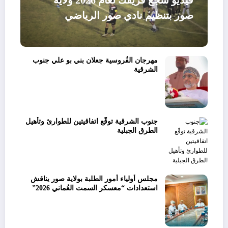
صور بتنظيم نادي صور الرياضي
مهرجان الفُروسية جعلان بني بو علي جنوب
الشرقية
جنوب الشرقية توقّع اتفاقيتين للطوارئ وتأهيل
الطرق الجبلية
مجلس أولياء أمور الطلبة بولاية صور يناقش
استعدادات “معسكر السمت العُماني 2026”