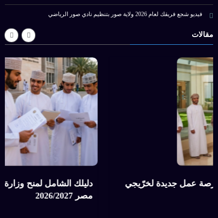
فيديو شجع فريقك لعام 2026 ولاية صور بتنظيم نادي صور الرياضي
مقالات
وزارة العمل تعلن عن 89 فرصة عمل جديدة لخرّيجي
دليلك الشا
اون مع PDO
مصر 2026/2027