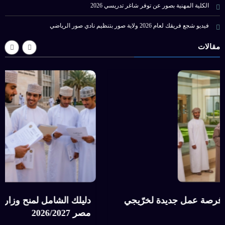
الكلية المهنية بصور عن توفر شاغر تدريسي 2026
فيديو شجع فريقك لعام 2026 ولاية صور بتنظيم نادي صور الرياضي
مقالات
وزارة العمل تعلن عن 89 فرصة عمل جديدة لخرّيجي
دلي
اقة بالتعاون مع PDO
مصر 27