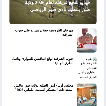
فيديو شجع فريقك لعام 2026 ولاية
صور بتنظيم نادي صور الرياضي
مهرجان الفُروسية جعلان بني بو علي جنوب
الشرقية
جنوب الشرقية توقّع اتفاقيتين للطوارئ وتأهيل
الطرق الجبلية
مجلس أولياء أمور الطلبة بولاية صور يناقش
استعدادات “معسكر السمت العُماني 2026”